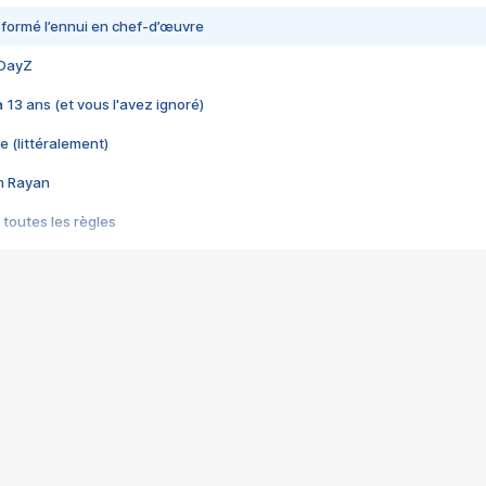
nsformé l’ennui en chef-d’œuvre
 DayZ
 a 13 ans (et vous l'avez ignoré)
e (littéralement)
im Rayan
 toutes les règles
s les jeux vidéo
us choquant de Rockstar ? - Le scandale BULLY
e plus moche de Steam
du RÊVE tourne au CAUCHEMAR
pendant 8 heures
it… à tort