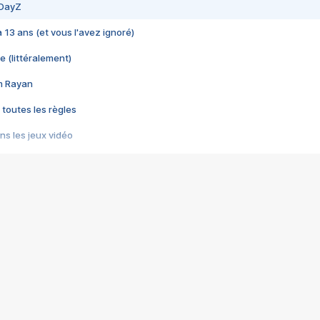
 DayZ
 a 13 ans (et vous l'avez ignoré)
e (littéralement)
im Rayan
 toutes les règles
s les jeux vidéo
us choquant de Rockstar ? - Le scandale BULLY
e plus moche de Steam
du RÊVE tourne au CAUCHEMAR
pendant 8 heures
it… à tort
umiliés par un jeu vidéo
ire - Final Fantasy 8