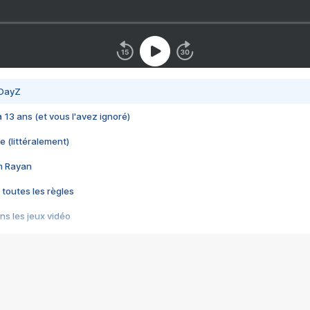
 DayZ
 a 13 ans (et vous l'avez ignoré)
e (littéralement)
im Rayan
 toutes les règles
s les jeux vidéo
us choquant de Rockstar ? - Le scandale BULLY
e plus moche de Steam
du RÊVE tourne au CAUCHEMAR